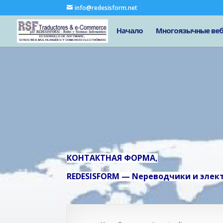
info@redesisform.net
Начало
Многоязычные веб
КОНТАКТНАЯ ФОРМА,
REDESISFORM — Nереводчики и эле