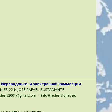
—
N
ереводчики и электронной коммерции
N E8-22
И
JOSÉ RAFAEL BUSTAMANTE
desis2001@gmail.com – info@redesisform.net
2-3161736
— ECUADOR