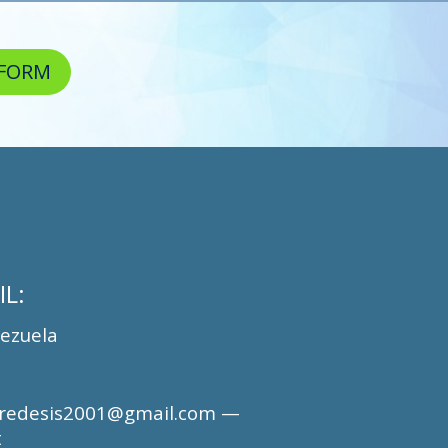
SFORM
L:
ezuela
0
 redesis2001@gmail.com —
t