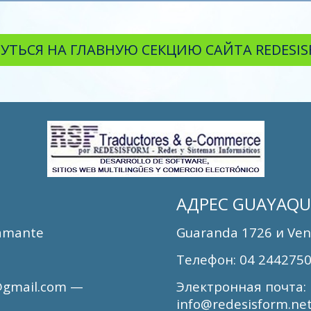
УТЬСЯ НА ГЛАВНУЮ СЕКЦИЮ САЙТА REDESI
АДРЕС
GUAYAQUI
tamante
Guaranda 1726
и
Ven
Телефон
: 04 244275
@gmail.com —
Электронная почта
:
info@redesisform.ne