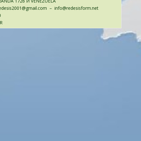
RANDA 1726
И
VENEZUELA
edesis2001@gmail.com
– info@redesisform.net
4-2442750
R