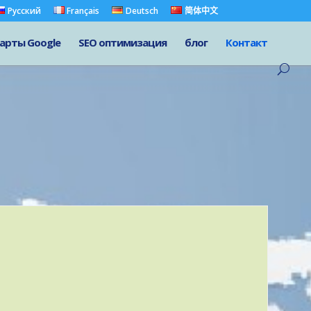
Русский
Français
Deutsch
简体中文
арты Google
SEO оптимизация
блог
Контакт