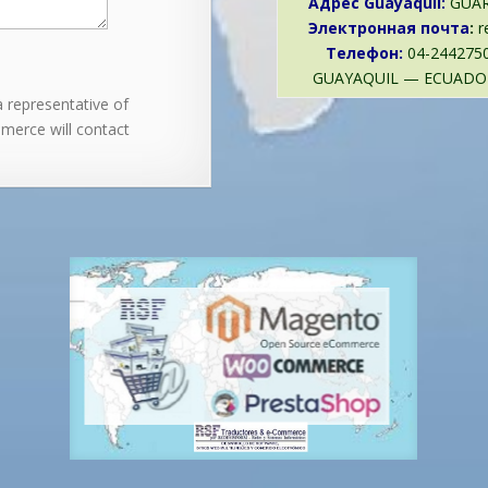
Адрес
Guayaquil:
GUA
Электронная почта
:
r
Телефон
:
0
GUAYAQUIL — ECUADO
 representative of
erce will contact
-------------