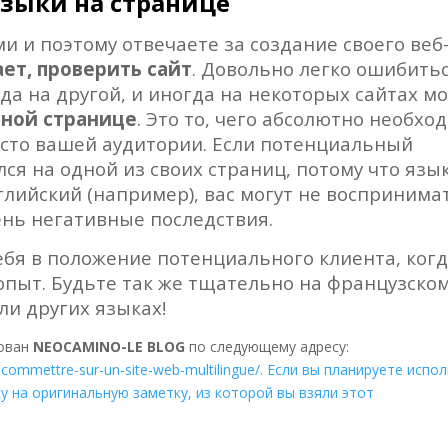
языки на странице
и и поэтому отвечаете за создание своего веб-
ает, проверить сайт
. Довольно легко ошибить
да на другой, и иногда на некоторых сайтах м
дной странице
. Это то, чего абсолютно необхо
место вашей аудитории. Если потенциальный
я на одной из своих страниц, потому что язы
глийский (например), вас могут не воспринима
ень негативные последствия.
ебя в положение потенциального клиента, ког
опыт. Будьте так же тщательно на французском
ли других языках!
кован
NEOCAMINO-LE BLOG
по следующемy адресу:
s-commettre-sur-un-site-web-multilingue/. Если вы планируете испо
ку на оригинальную заметку, из которой вы взяли этот