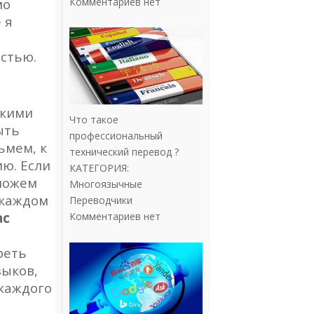
Комментариев нет
мо
 я
стью.
ькими
Что такое
ыть
профессиональный
зьмем, к
технический перевод ?
ю. Если
КАТЕГОРИЯ:
 можем
Многоязычные
 каждом
Переводчики
ас
Комментариев нет
реть
зыков,
 каждого