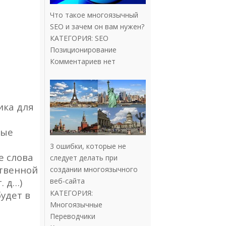
Что такое многоязычный
SEO и зачем он вам нужен?
КАТЕГОРИЯ:
SEO
Позиционирование
Комментариев нет
ика для
ные
3 ошибки, которые не
е слова
следует делать при
ственной
создании многоязычного
. д…)
веб-сайта
КАТЕГОРИЯ:
удет в
Многоязычные
Переводчики