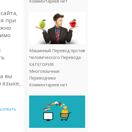
Комментариев нет
сайта,
ся при
ожно
димо
к
Машинный Перевод против
ть
Человеческого Перевода
КАТЕГОРИЯ:
Многоязычные
да вы
Переводчики
 языке,
Комментариев нет
льзовать