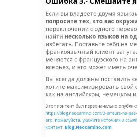
Ошибка 3.- Смешайте 
Если вы владеете двумя языкам
попросите тех, кто вас окруж
переключении с одного перево
найти
несколько языков на о
избегать. Поставьте себя на 
франкоязычный клиент запуталс
меняется с французского на ан
всерьез, и это может иметь оч
Вы всегда должны поставить с
хотите максимизировать свой 
как на английском, немецком и
Этот контент был первоначально опубли
https://blog.neocamino.com/3-erreurs-na-pa
его, пожалуйста, укажите источник и ссыл
контент.
Blog.Neocamino.com
.