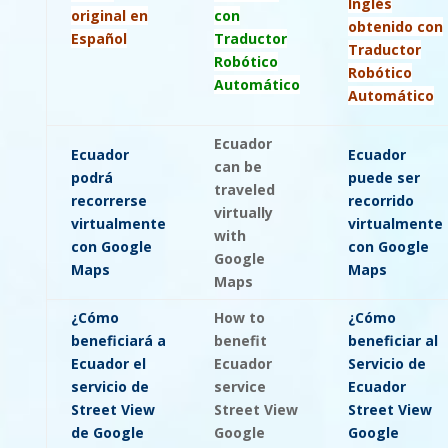
Inglés
original en
con
obtenido con
Español
Traductor
Traductor
Robótico
Robótico
Automático
Automático
Ecuador
Ecuador
Ecuador
can be
podrá
puede ser
traveled
recorrerse
recorrido
virtually
virtualmente
virtualmente
with
con Google
con Google
Google
Maps
Maps
Maps
¿Cómo
How to
¿Cómo
beneficiará a
benefit
beneficiar al
Ecuador el
Ecuador
Servicio de
servicio de
service
Ecuador
Street View
Street View
Street View
de Google
Google
Google