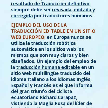
resultado de Traducción definitivo
,
siempre debe ser
revisada, editada y
corregida
por traductores humanos.
EJEMPLO DEL USO DE LA
TRADUCCIÓN EDITABLE EN UN SITIO
WEB EUROPEO:
en Europa nunca se
utiliza la
traducción robótica
automática
en los sitios web los
mismos que son muy claros y bien
diseñados. Un ejemplo del empleo de
la
traducción humana editable
en u
n
sitio web multilingüe traducido del
idioma Italiano a los idiomas Inglés,
Español y Francés es el que informa
del gran triunfo del ciclista
ecuatoriano Richard Carapaz,
vistiendo la Maglia Rosa del líder de