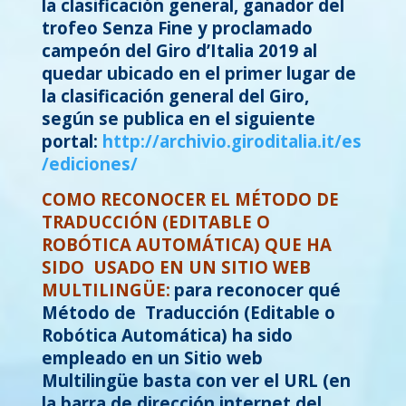
la clasificación general, ganador del
trofeo Senza Fine y proclamado
campeón del Giro d’Italia 2019 al
quedar ubicado en el primer lugar de
la clasificación general del Giro,
según se publica en el siguiente
portal:
http://archivio.giroditalia.it/es
/ediciones/
COMO RECONOCER EL MÉTODO DE
TRADUCCIÓN (EDITABLE O
ROBÓTICA AUTOMÁTICA) QUE HA
SIDO USADO EN UN SITIO WEB
MULTILINGÜE:
para reconocer qué
Método de Traducción (Editable o
Robótica Automática) ha sido
empleado en un Sitio web
Multilingüe basta con ver el URL (en
la barra de dirección internet del