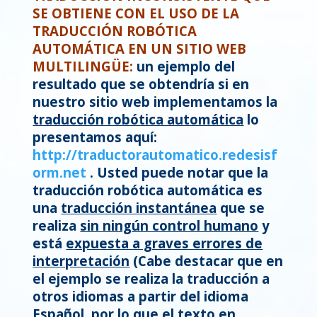
SE OBTIENE CON EL USO DE LA
TRADUCCIÓN ROBÓTICA
AUTOMÁTICA EN UN SITIO WEB
MULTILINGÜE
:
un ejemplo del
resultado que se obtendría si en
nuestro sitio web implementamos la
traducción robótica automática
lo
presentamos aquí:
http://traductorautomatico.redesisf
orm.net
. Usted puede notar que la
traducción robótica automática es
una
traducción instantánea
que se
realiza
sin ningún control humano
y
está
expuesta a graves errores de
interpretación
(Cabe destacar que en
el ejemplo se realiza la traducción a
otros idiomas a partir del idioma
Español, por lo que el texto en