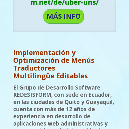
m.net/de/uber-uns/
http://fishcorp.redesisfor
MÁS INFO
m.net/ru/о-нас/
MÁS INFO
Implementación y
Optimización de Menús
Traductores
Multilingüe
Editables
El Grupo de Desarrollo Software
REDESISFORM, con sede en Ecuador,
en las ciudades de Quito y Guayaquil,
cuenta con más de 12 años de
experiencia en desarrollo de
aplicaciones web administrativas y