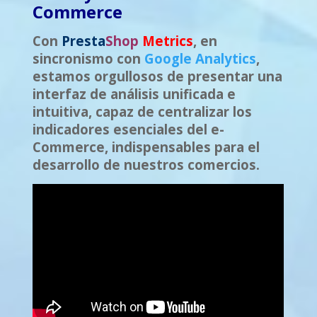
Commerce
Con
Presta
Shop
Metrics
, en
sincronismo con
Google Analytics
,
estamos orgullosos de presentar una
interfaz de análisis unificada e
intuitiva, capaz de centralizar los
indicadores esenciales del e-
Commerce, indispensables para el
desarrollo de nuestros comercios.