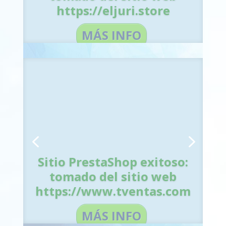
https://eljuri.store
tomado del sitio web
https://eljuri.store
MÁS INFO
MÁS INFO
Sitio PrestaShop exitoso:
tomado del sitio web
Sitio PrestaShop exitoso:
https://www.tventas.com
tomado del sitio web
https://www.tventas.com
MÁS INFO
MÁS INFO