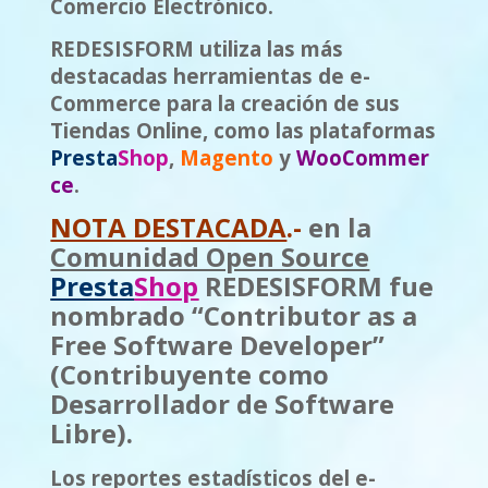
Comercio Electrónico.
REDESISFORM utiliza las más
destacadas herramientas de e-
Commerce para la creación de sus
Tiendas Online, como las plataformas
Presta
S
h
op
,
Magento
y
WooCommer
ce
.
NOTA DESTACADA
.-
en la
Comunidad Open Source
Presta
S
h
op
REDESISFORM fue
nombrado “Contributor as a
Free Software Developer”
(Contribuyente como
Desarrollador de Software
Libre).
L
os reportes estadísticos del e-