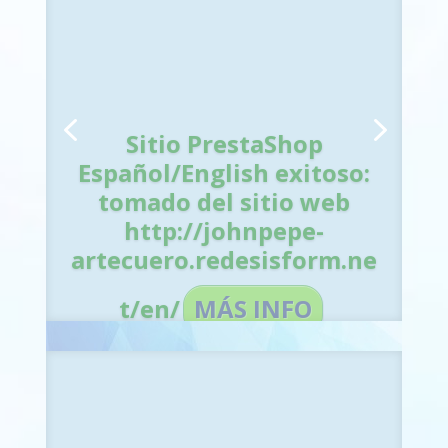
Sitio PrestaShop
Español/English exitoso:
Sitio PrestaShop
tomado del sitio web
Español/English exitoso:
http://johnpepe-
tomado del sitio web
artecuero.redesisform.ne
http://johnpepe-
artecuero.redesisform.ne
t/en/
MÁS INFO
t/es/
MÁS INFO