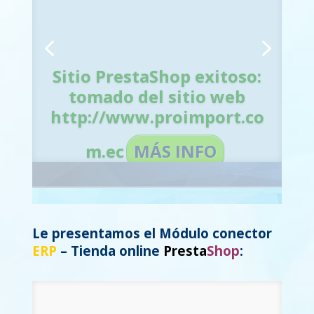
Sitio PrestaShop exitoso:
tomado del sitio web
Sitio PrestaShop exitoso:
http://www.proimport.co
tomado del sitio web
http://www.proimport.co
m.ec
MÁS INFO
m.ec
MÁS INFO
Le presentamos el Módulo conector
ERP
– Tienda online
Presta
Shop
: